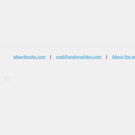
allperlbooks.com
|
mail@andreyshitov.com
|
About the p
☜