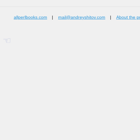
allperlbooks.com
|
mail@andreyshitov.com
|
About the p
☜