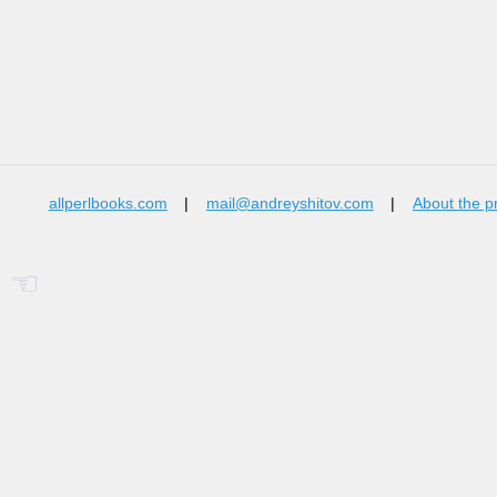
allperlbooks.com
|
mail@andreyshitov.com
|
About the p
☜